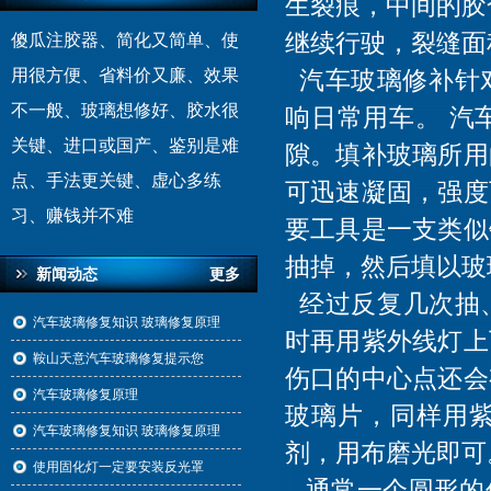
生裂痕，中间的胶
继续行驶，裂缝面
傻瓜注胶器、简化又简单、使
汽车玻璃修补针
用很方便、省料价又廉、效果
不一般、玻璃想修好、胶水很
响日常用车。 汽
关键、进口或国产、鉴别是难
隙。填补玻璃所用
点、手法更关键、虚心多练
可迅速凝固，强度
习、赚钱并不难
要工具是一支类似
抽掉，然后填以玻
新闻动态
更多
经过反复几次抽、
汽车玻璃修复知识 玻璃修复原理
时再用紫外线灯上
鞍山天意汽车玻璃修复提示您
伤口的中心点还会
汽车玻璃修复原理
玻璃片，同样用
汽车玻璃修复知识 玻璃修复原理
剂，用布磨光即可
使用固化灯一定要安装反光罩
通常一个圆形的