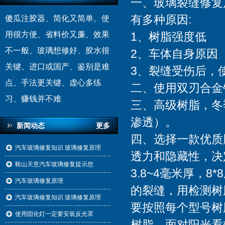
一、玻璃裂缝修复
有多种原因:
傻瓜注胶器、简化又简单、使
1、树脂强度低
用很方便、省料价又廉、效果
不一般、玻璃想修好、胶水很
2、车体自身原因
关键、进口或国产、鉴别是难
3、裂缝受伤后，
点、手法更关键、虚心多练
二、使用双刃合金
习、赚钱并不难
三、高级树脂，冬
渗透）。
新闻动态
更多
四、选择一款优质
汽车玻璃修复知识 玻璃修复原理
透力和隐藏性，决
鞍山天意汽车玻璃修复提示您
3.8~4毫米厚，
汽车玻璃修复原理
的裂缝，用检测树
汽车玻璃修复知识 玻璃修复原理
要按照每个型号树
使用固化灯一定要安装反光罩
树脂，面对阳光看